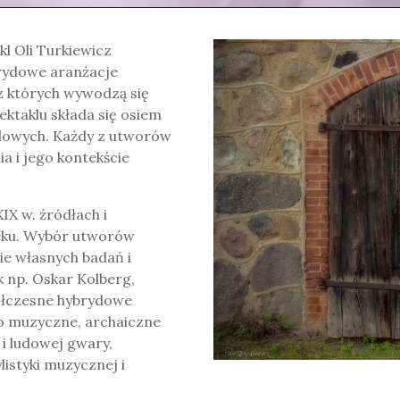
l Oli Turkiewicz
rydowe aranżacje
z których wywodzą się
ektaklu składa się osiem
ydowych. Każdy z utworów
a i jego kontekście
IX w. źródłach i
ieku. Wybór utworów
ie własnych badań i
 np. Oskar Kolberg,
ółczesne hybrydowe
o muzyczne, archaiczne
i ludowej gwary,
listyki muzycznej i