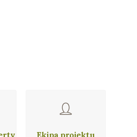
erty
Ekipa projektu