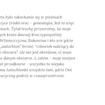
ktu było zakochanie się w pieśniach
yce źródeł oraz – genealogia. Jest to więc
iach. Tytuł trochę przewrotny, bo moje
nych krain dawnej Rzeczypospolitej:
Wileńszczyzna, Bukowina i kto wie gdzie
 „autochton” brzmi: “człowiek należący do
obszaru”. Ale nie jest określone, iż musi
w danym obszarze. A zatem – moje miejsce
oi przodkowie – wszystko to niejako
na Autochtonki wszędzie tam, gdzie Oni
muzyczną podróż w czasoprzestrzeni.