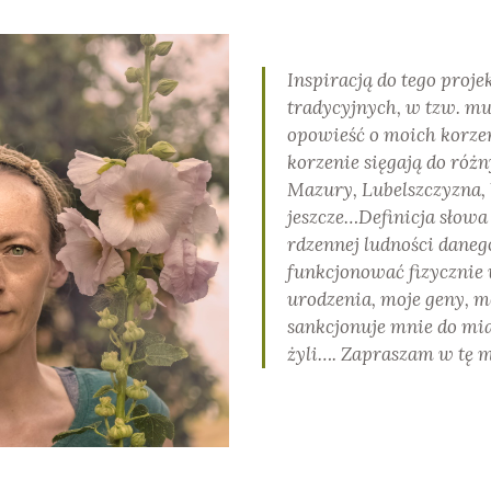
Inspiracją do tego proje
tradycyjnych, w tzw. muz
opowieść o moich korzen
korzenie sięgają do róż
Mazury, Lubelszczyzna, 
jeszcze…Definicja słowa
rdzennej ludności danego 
funkcjonować fizycznie 
urodzenia, moje geny, m
sankcjonuje mnie do mia
żyli…. Zapraszam w tę 