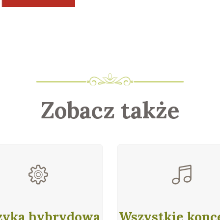
Zobacz także
yka hybrydowa
Wszystkie konc