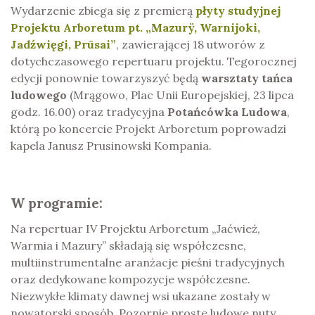
Wydarzenie zbiega się z premierą
płyty studyjnej
Projektu Arboretum pt. „Mazurÿ, Warnijoki,
Jadźwięgi, Prūsai”
, zawierającej 18 utworów z
dotychczasowego repertuaru projektu. Tegorocznej
edycji ponownie towarzyszyć będą
warsztaty tańca
ludowego
(Mrągowo, Plac Unii Europejskiej, 23 lipca
godz. 16.00) oraz tradycyjna
Potańcówka Ludowa
,
którą po koncercie Projekt Arboretum poprowadzi
kapela Janusz Prusinowski Kompania.
W programie:
Na repertuar IV Projektu Arboretum „Jaćwież,
Warmia i Mazury” składają się współczesne,
multiinstrumentalne aranżacje pieśni tradycyjnych
oraz dedykowane kompozycje współczesne.
Niezwykłe klimaty dawnej wsi ukazane zostały w
nowatorski sposób. Pozornie proste ludowe nuty