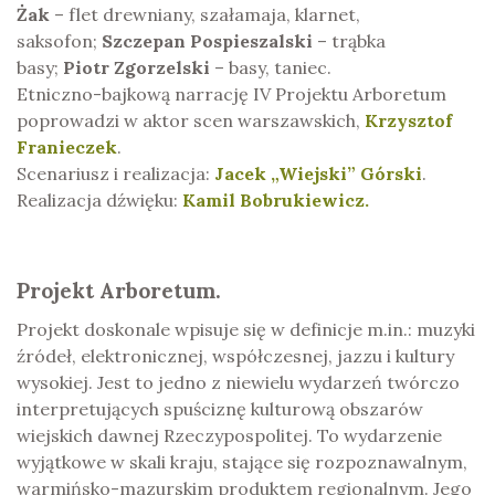
Żak
– flet drewniany, szałamaja, klarnet,
saksofon;
Szczepan Pospieszalski
– trąbka
basy;
Piotr Zgorzelski
– basy, taniec.
Etniczno-bajkową narrację IV Projektu Arboretum
poprowadzi w aktor scen warszawskich,
Krzysztof
Franieczek
.
Scenariusz i realizacja:
Jacek „Wiejski” Górski
.
Realizacja dźwięku:
Kamil Bobrukiewicz.
Projekt Arboretum.
Projekt doskonale wpisuje się w definicje m.in.: muzyki
źródeł, elektronicznej, współczesnej, jazzu i kultury
wysokiej. Jest to jedno z niewielu wydarzeń twórczo
interpretujących spuściznę kulturową obszarów
wiejskich dawnej Rzeczypospolitej. To wydarzenie
wyjątkowe w skali kraju, stające się rozpoznawalnym,
warmińsko-mazurskim produktem regionalnym. Jego