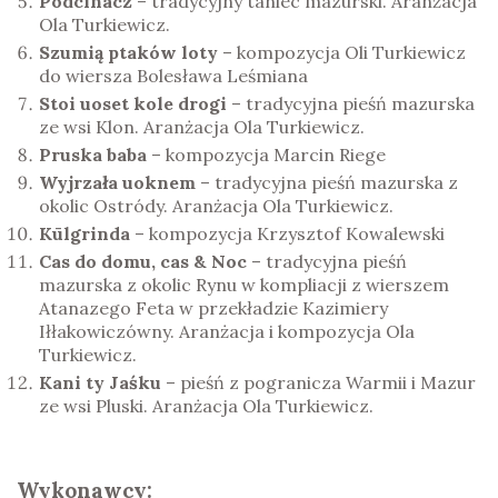
Podcinacz
– tradycyjny taniec mazurski. Aranżacja
Ola Turkiewicz.
Szumią ptaków loty
– kompozycja Oli Turkiewicz
do wiersza Bolesława Leśmiana
Stoi uoset kole drogi
– tradycyjna pieśń mazurska
ze wsi Klon. Aranżacja Ola Turkiewicz.
Pruska baba
– kompozycja Marcin Riege
Wyjrzała uoknem
– tradycyjna pieśń mazurska z
okolic Ostródy. Aranżacja Ola Turkiewicz.
Kūlgrinda
– kompozycja Krzysztof Kowalewski
Cas do domu, cas & Noc
– tradycyjna pieśń
mazurska z okolic Rynu w kompliacji z wierszem
Atanazego Feta w przekładzie Kazimiery
Iłłakowiczówny. Aranżacja i kompozycja Ola
Turkiewicz.
Kani ty Jaśku
– pieśń z pogranicza Warmii i Mazur
ze wsi Pluski. Aranżacja Ola Turkiewicz.
Wykonawcy: