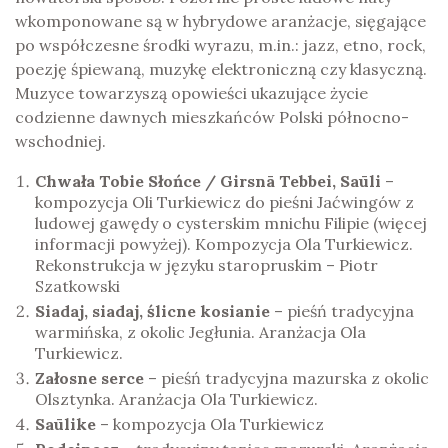
wkomponowane są w hybrydowe aranżacje, sięgające
po współczesne środki wyrazu, m.in.: jazz, etno, rock,
poezję śpiewaną, muzykę elektroniczną czy klasyczną.
Muzyce towarzyszą opowieści ukazujące życie
codzienne dawnych mieszkańców Polski północno-
wschodniej.
Chwała Tobie Słońce / Girsnā Tebbei, Saūli
–
kompozycja Oli Turkiewicz do pieśni Jaćwingów z
ludowej gawędy o cysterskim mnichu Filipie (więcej
informacji powyżej). Kompozycja Ola Turkiewicz.
Rekonstrukcja w języku staropruskim – Piotr
Szatkowski
Siadaj, siadaj, ślicne kosianie
– pieśń tradycyjna
warmińska, z okolic Jegłunia. Aranżacja Ola
Turkiewicz.
Załosne serce
– pieśń tradycyjna mazurska z okolic
Olsztynka. Aranżacja Ola Turkiewicz.
Sa
ū
like
– kompozycja Ola Turkiewicz