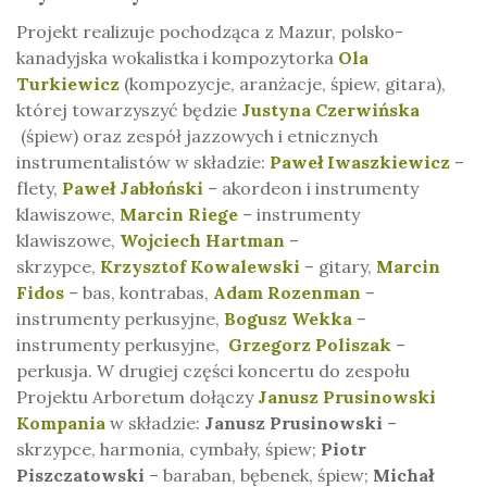
Projekt realizuje pochodząca z Mazur, polsko-
kanadyjska wokalistka i kompozytorka
Ola
Turkiewicz
(kompozycje, aranżacje, śpiew, gitara),
której towarzyszyć będzie
Justyna Czerwińska
(śpiew) oraz zespół jazzowych i etnicznych
instrumentalistów w składzie:
Paweł Iwaszkiewicz
–
flety,
Paweł Jabłoński
– akordeon i instrumenty
klawiszowe,
Marcin Riege
– instrumenty
klawiszowe,
Wojciech Hartman
–
skrzypce,
Krzysztof Kowalewski
– gitary,
Marcin
Fidos
– bas, kontrabas,
Adam Rozenman
–
instrumenty perkusyjne,
Bogusz Wekka
–
instrumenty perkusyjne,
Grzegorz Poliszak
–
perkusja. W drugiej części koncertu do zespołu
Projektu Arboretum dołączy
Janusz Prusinowski
Kompania
w składzie:
Janusz Prusinowski
–
skrzypce, harmonia, cymbały, śpiew;
Piotr
Piszczatowski
– baraban, bębenek, śpiew;
Michał