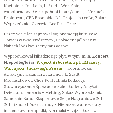
Kazimierz, Iza Lach, L. Stadt. Wcześniej
współpracował z zespołami i muzykami tj.: Normalsi,
Proletryat, CBB Ensemble, Ich Troje, ich troLe, Zakaz
Wyprzedznia, Czerwie, Leafless Tree
Przez wiele lat zajmował się promocją kultury w
Towarzystwie Twórczym „Prokadencja” oraz w
klubach łódzkiej sceny muzycznej.
Wyprodukował kilkadziesiąt płyt, w tym. m.in.
Koncert
Niepodległości
,
Projekt Arboretum pt. „Mazurý,
Warnijoki, Jadźwięgi, Prūsai”
,, Kobranocka,
Atrakcyjny Kazimierz Iza Lach, L. Stadt,
Moniuszkowcy, Chór Politechniki Łódzkiej,
Stowarzyszenie Śpiewacze Echo, Łódzcy Artyści
Dzieciom, Tenebris – Melting, Zakaz Wyprzedzania,
Samokhin Band, Ekspresowe Sesje Nagraniowe 2013 i
2014 (Radio Łódź), Thrudy – Nieoczekiwane wzloty
inscenizowane upadki, Normalsi – Łajza, Łukasz