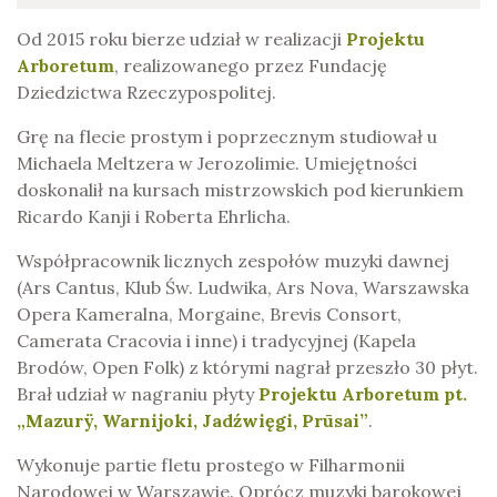
Od 2015 roku bierze udział w realizacji
Projektu
Arboretum
, realizowanego przez Fundację
Dziedzictwa Rzeczypospolitej.
Grę na flecie prostym i poprzecznym studiował u
Michaela Meltzera w Jerozolimie. Umiejętności
doskonalił na kursach mistrzowskich pod kierunkiem
Ricardo Kanji i Roberta Ehrlicha.
Współpracownik licznych zespołów muzyki dawnej
(Ars Cantus, Klub Św. Ludwika, Ars Nova, Warszawska
Opera Kameralna, Morgaine, Brevis Consort,
Camerata Cracovia i inne) i tradycyjnej (Kapela
Brodów, Open Folk) z którymi nagrał przeszło 30 płyt.
Brał udział w nagraniu płyty
Projektu Arboretum pt.
„Mazurÿ, Warnijoki, Jadźwięgi, Prūsai”
.
Wykonuje partie fletu prostego w Filharmonii
Narodowej w Warszawie. Oprócz muzyki barokowej