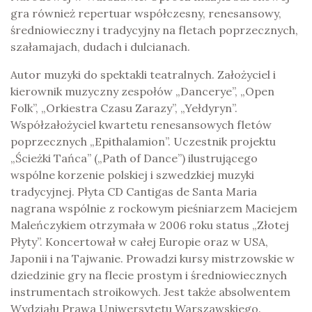
gra również repertuar współczesny, renesansowy,
średniowieczny i tradycyjny na fletach poprzecznych,
szałamajach, dudach i dulcianach.
Autor muzyki do spektakli teatralnych. Założyciel i
kierownik muzyczny zespołów „Dancerye”, „Open
Folk”, „Orkiestra Czasu Zarazy”, „Yełdyryn”.
Współzałożyciel kwartetu renesansowych fletów
poprzecznych „Epithalamion”. Uczestnik projektu
„Ścieżki Tańca” („Path of Dance”) ilustrującego
wspólne korzenie polskiej i szwedzkiej muzyki
tradycyjnej. Płyta CD Cantigas de Santa Maria
nagrana wspólnie z rockowym pieśniarzem Maciejem
Maleńczykiem otrzymała w 2006 roku status „Złotej
Płyty”. Koncertował w całej Europie oraz w USA,
Japonii i na Tajwanie. Prowadzi kursy mistrzowskie w
dziedzinie gry na flecie prostym i średniowiecznych
instrumentach stroikowych. Jest także absolwentem
Wydziału Prawa Uniwersytetu Warszawskiego.