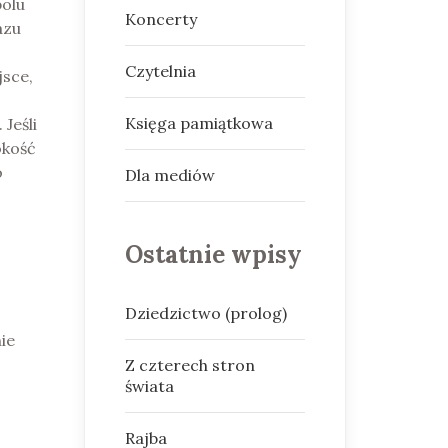
polu
Koncerty
azu
Czytelnia
jsce,
Księga pamiątkowa
Jeśli
okość
o
Dla mediów
Ostatnie wpisy
Dziedzictwo (prolog)
ie
Z czterech stron
świata
Rajba