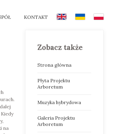
SPÓŁ
KONTAKT
Zobacz także
Strona główna
Płyta Projektu
Arboretum
ch
urach.
Muzyka hybrydowa
dalej
 Kiedy
Galeria Projektu
y,
Arboretum
i na