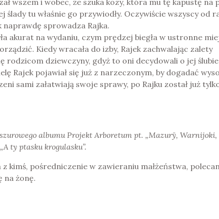
zał wszem i wobec, że szuka kozy, która mu tę kapustę na 
ej ślady tu właśnie go przywiodły. Oczywiście wszyscy od r
tak naprawdę sprowadza Rajka.
yła akurat na wydaniu, czym prędzej biegła w ustronne mie
porządzić. Kiedy wracała do izby, Rajek zachwalając zalety
 rodzicom dziewczyny, gdyż to oni decydowali o jej ślubie. 
ielę Rajek pojawiał się już z narzeczonym, by dogadać wys
eni sami załatwiają swoje sprawy, po Rajku został już tylk
roszurowego albumu Projekt Arboretum pt. „Mazurÿ, Warnijoki,
„A ty ptasku krogulasku”.
z kimś, pośredniczenie w zawieraniu małżeństwa, polecan
ę na żonę.