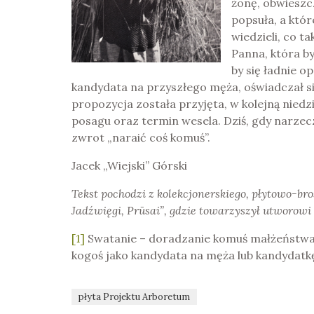
żonę, obwieszc
popsuła, a któr
wiedzieli, co 
Panna, która b
by się ładnie o
kandydata na przyszłego męża, oświadczał się
propozycja została przyjęta, w kolejną niedz
posagu oraz termin wesela. Dziś, gdy narzecz
zwrot „naraić coś komuś”.
Jacek „Wiejski” Górski
Tekst pochodzi z kolekcjonerskiego, płytowo-b
Jadźwięgi, Prūsai”, gdzie towarzyszył utworowi 
[1]
Swatanie – doradzanie komuś małżeństwa 
kogoś jako kandydata na męża lub kandydatk
płyta Projektu Arboretum