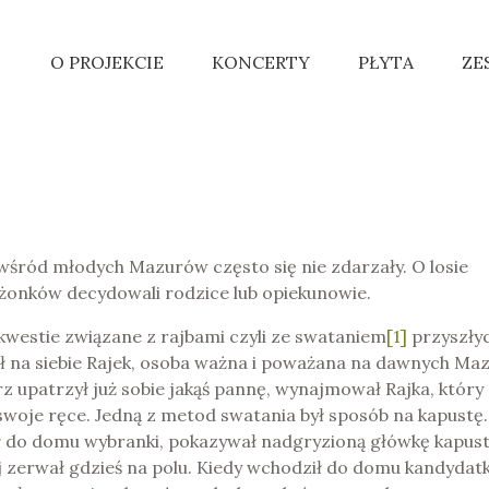
O PROJEKCIE
KONCERTY
PŁYTA
ZE
 wśród młodych Mazurów często się nie zdarzały. O losie
żonków decydowali rodzice lub opiekunowie.
kwestie związane z rajbami czyli ze swataniem
[1]
przyszły
 na siebie Rajek, osoba ważna i poważana na dawnych Maz
 upatrzył już sobie jakąś pannę, wynajmował Rajka, który 
swoje ręce. Jedną z metod swatania był sposób na kapustę.
ł do domu wybranki, pokazywał nadgryzioną główkę kapust
j zerwał gdzieś na polu. Kiedy wchodził do domu kandydatk