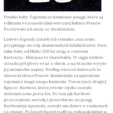
Pruskie baby. Tajemnicze kamienne posągi, które są
reliktami wczesnośredniowiecznej kultury Prusów.
Przetrwało ich może ze dwadzieścia.
Ludowe legendy zatarły ich rytualne znaczenie,
przypisując im rolę skamieniałych ludzkich istot. Dwie
takie baby od blisko 200 lat stoją w centrum
Bartoszyc. Mniejsza to Gustebalda. W ciągu wieków
straciła pół głowy wraz z okiem, a na brzuchu wyryto
jej niemieckie napisy. Według wierzeń ludowych to
dawna królowa Prusów skamieniała za ujawnienie
tajemnicy magicznego kamienia. Towarzyszy drugiej
figurze, Bartlowi, która równie ciężko została
doświadczona przez los. Po tym jak Bartlowi
przyczepiono aureolę i przerobiono na posąg
Bartłomieja Apostoła, zostały mu dziury w ramionach
i w głowie. Po latach Bartel trafił na żydowski kirkut w