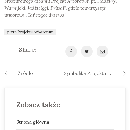
broszurowego albumu Projekt Arboretum pt. „Mazurÿ,
Warnijoki, Jadźwięgi, Prūsai”, gdzie towarzyszył
utworowi „Tańczące drzewa”
płyta Projektu Arboretum
Share:
Źródło
Symbolika Projektu Arboretum
Zobacz także
Strona główna