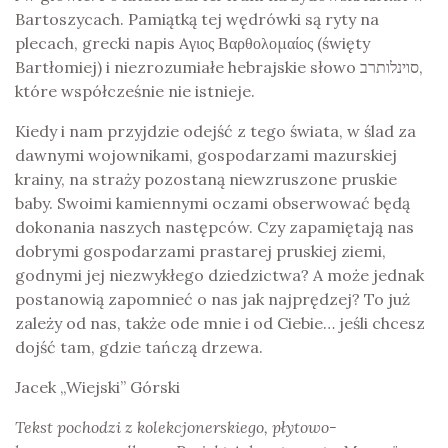
Bartoszycach. Pamiątką tej wędrówki są ryty na
plecach, grecki napis Aγιος Βαρθολομαίος (święty
Bartłomiej) i niezrozumiałe hebrajskie słowo סוינלותרב,
które współcześnie nie istnieje.
Kiedy i nam przyjdzie odejść z tego świata, w ślad za
dawnymi wojownikami, gospodarzami mazurskiej
krainy, na straży pozostaną niewzruszone pruskie
baby. Swoimi kamiennymi oczami obserwować będą
dokonania naszych następców. Czy zapamiętają nas
dobrymi gospodarzami prastarej pruskiej ziemi,
godnymi jej niezwykłego dziedzictwa? A może jednak
postanowią zapomnieć o nas jak najprędzej? To już
zależy od nas, także ode mnie i od Ciebie… jeśli chcesz
dojść tam, gdzie tańczą drzewa.
Jacek „Wiejski” Górski
Tekst pochodzi z kolekcjonerskiego, płytowo-